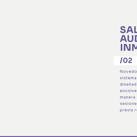
SA
AU
IN
/02
Novedos
sistema
diseñad
envolve
manera 
sesione
previa 