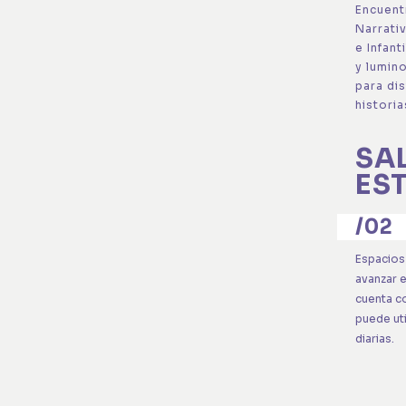
Encuent
Narrativ
e Infan
y lumin
para dis
historia
SA
ES
/02
Espacios 
avanzar 
cuenta co
puede uti
diarias.