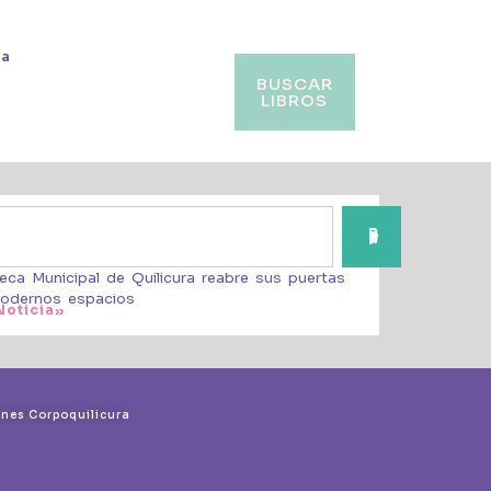
va
BUSCAR
LIBROS
Buscar
teca Municipal de Quilicura reabre sus puertas
odernos espacios
Noticia»
ones Corpoquilicura