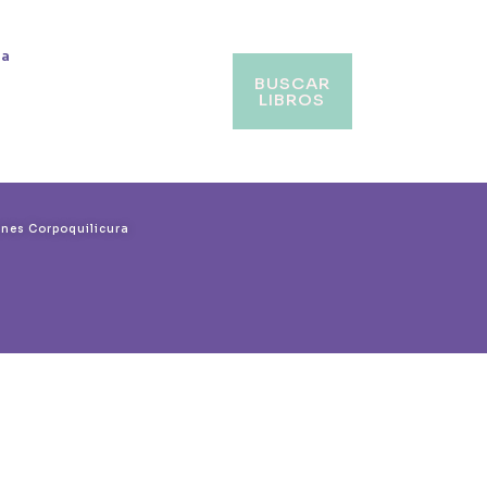
va
BUSCAR
LIBROS
ones Corpoquilicura